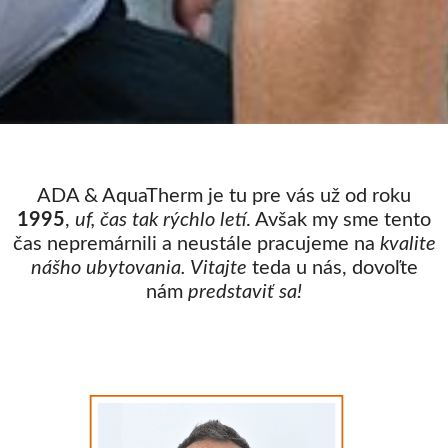
ADA & AquaTherm je tu pre vás už od roku
1995
,
uf, čas tak rýchlo letí
. Avšak my sme tento
čas nepremárnili a neustále pracujeme na
kvalite
nášho ubytovania.
Vitajte
teda u nás, dovoľte
nám
predstaviť sa!
Zábavný fakt:
Miruško je