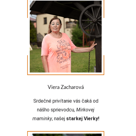
Zábavný fakt:
Viera Zacharová
Srdečné privítanie vás čaká od
nášho sprievodcu
, Mirkovej
maminky
,
našej
starkej Vierky!