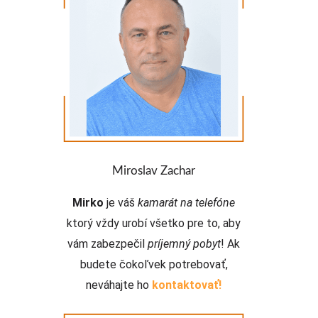
najväčší cestovateľ akého
poznáme! Stavíme sa, že
neuhádnete krajinu, ktorú
ešte nestihol nenavštívil
!
Miroslav Zachar
Mirko
je váš
kamarát na telefóne
ktorý vždy urobí všetko pre to, aby
vám zabezpečil
príjemný pobyt
! Ak
budete čokoľvek potrebovať,
neváhajte ho
kontaktovať!