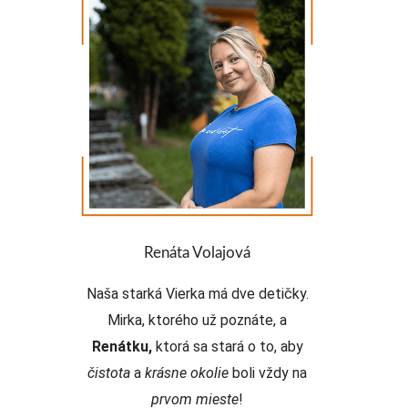
Zábavný fakt:
Ak na vás
príliš svieti slniečko, stačí
požiadať Renátku aby sa
šla opaľovať. Nebojte,
máme to odskúšané, hneď
zájde.
Renáta Volajová
Naša starká Vierka má dve detičky.
Mirka, ktorého už poznáte, a
Renátku,
ktorá sa stará o to, aby
čistota
a
krásne okolie
boli vždy na
prvom mieste
!