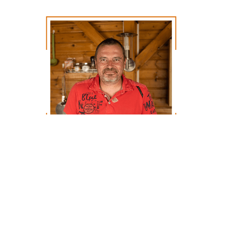
Zábavný fakt:
Mirkova
veľká láska, okrem Renátky,
je stolný tenis a Excelové
tabuľky.
Miroslav Volaj
Renátka má vždy po boku jej
polovičku,
Mirka!
To nie je omyl,
Renátkin manžel sa volá tak isto ako